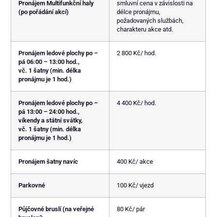
Pronájem Multifunkční haly
smluvní cena v závislosti na
(po pořádání akcí)
délce pronájmu,
požadovaných službách,
charakteru akce atd.
Pronájem ledové plochy po –
2 800 Kč/ hod.
pá 06:00 – 13:00 hod.,
vč. 1 šatny (min. délka
pronájmu je 1 hod.)
Pronájem ledové plochy po –
4 400 Kč/ hod.
pá 13:00 – 24:00 hod.,
víkendy a státní svátky,
vč. 1 šatny (min. délka
pronájmu je 1 hod.)
Pronájem šatny navíc
400 Kč/ akce
Parkovné
100 Kč/ vjezd
Půjčovné bruslí (na veřejné
80 Kč/ pár