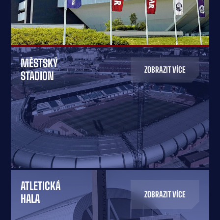
MĚSTSKÝ
ZOBRAZIT VÍCE
STADION
ATLETICKÁ
ZOBRAZIT VÍCE
HALA